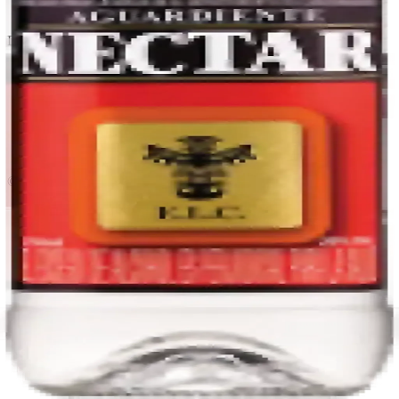
Política de devoluciones
Delivery · Miami
Delivery de licores en Miami
Alcohol a domicilio Miami
Delivery a Brickell
Licorera en Brickell
Delivery Coral Gables
Cervezas a domicilio Miami
© 2026 El Gato Tuerto · Licorera
·
Bebé responsablemente.