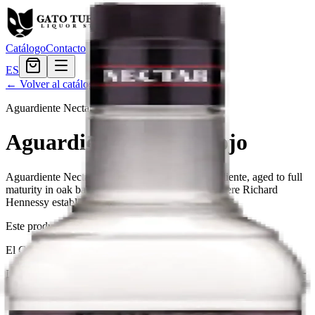
Catálogo
Contacto
ES
← Volver al catálogo
Aguardiente Nectar
·
colombian
Aguardiente Nectar Rojo
Aguardiente Nectar is a blend of the finest aguardiente, aged to full
maturity in oak barrels in the town of Cognac, where Richard
Hennessy established his company in 1765.
Este producto no está disponible actualmente.
El Gato Tuerto
Licorera · envíos locales
Política de privacidad
Términos y condiciones