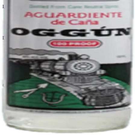
Licorera · envíos locales
Política de privacidad
Términos y condiciones
Política de devoluciones
Delivery · Miami
Delivery de licores en Miami
Alcohol a domicilio Miami
Delivery a Brickell
Licorera en Brickell
Delivery Coral Gables
Cervezas a domicilio Miami
© 2026 El Gato Tuerto · Licorera
·
Bebé responsablemente.