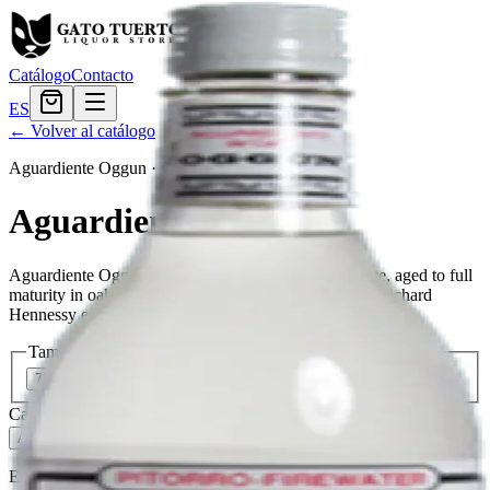
Catálogo
Contacto
ES
← Volver al catálogo
Aguardiente Oggun
·
venezuelan
Aguardiente Oggun
Aguardiente Oggun is a blend of the finest aguardiente, aged to full
maturity in oak barrels in the town of Cognac, where Richard
Hennessy established his company in 1765.
Tamaño
750ml
$16.79
Cantidad
8
en stock
Agregar al carrito
— $16.79
El Gato Tuerto