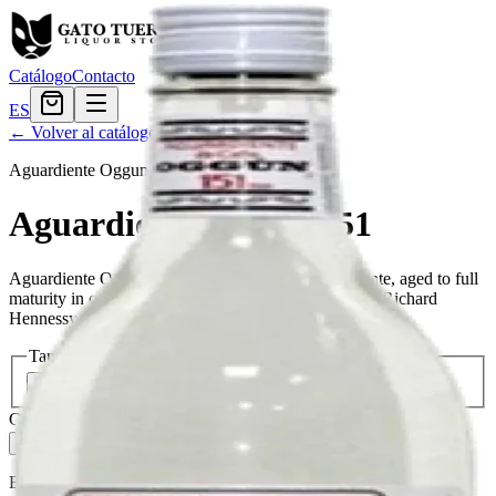
Catálogo
Contacto
ES
← Volver al catálogo
Aguardiente Oggun
·
venezuelan
Aguardiente Oggun 151
Aguardiente Oggun is a blend of the finest aguardiente, aged to full
maturity in oak barrels in the town of Cognac, where Richard
Hennessy established his company in 1765.
Tamaño
750ml
$20.39
Cantidad
14
en stock
Agregar al carrito
— $20.39
El Gato Tuerto