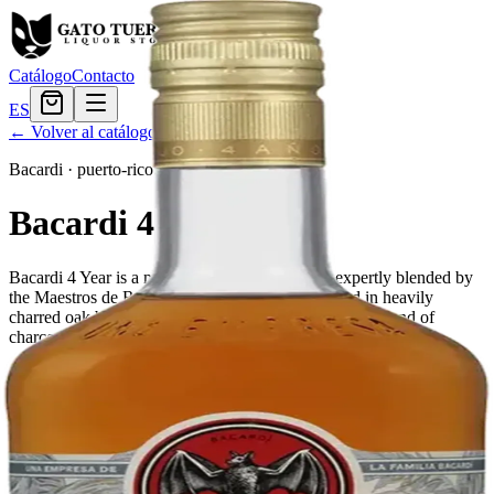
Catálogo
Contacto
ES
← Volver al catálogo
Bacardi
·
puerto-rico
Bacardi 4 Year
Bacardi 4 Year is a medium-bodied black rum, expertly blended by
the Maestros de Ron Bacardi using rum developed in heavily
charred oak barrels and then shaped through a secret blend of
charcoals.
Tamaño
750ml
$25.19
Cantidad
6
en stock
Agregar al carrito
— $25.19