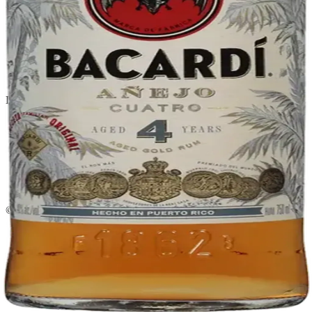
El Gato Tuerto
Licorera · envíos locales
Política de privacidad
Términos y condiciones
Política de devoluciones
Delivery · Miami
Delivery de licores en Miami
Alcohol a domicilio Miami
Delivery a Brickell
Licorera en Brickell
Delivery Coral Gables
Cervezas a domicilio Miami
© 2026 El Gato Tuerto · Licorera
·
Bebé responsablemente.