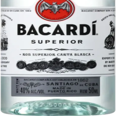
Licorera · envíos locales
Política de privacidad
Términos y condiciones
Política de devoluciones
Delivery · Miami
Delivery de licores en Miami
Alcohol a domicilio Miami
Delivery a Brickell
Licorera en Brickell
Delivery Coral Gables
Cervezas a domicilio Miami
© 2026 El Gato Tuerto · Licorera
·
Bebé responsablemente.