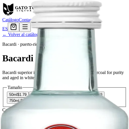
Catálogo
Contacto
ES
← Volver al catálogo
Bacardi
·
puerto-rico
Bacardi Superior
Bacardi superior is a white rum, filtered through charcoal for purity
and aged in white oak for character.
Tamaño
50ml
$1.79
200ml
$5.39
375ml
$10.67
750ml
$19.19
750ml PET
$19.19
1.75L
$28.79
Cantidad
28
en stock
Agregar al carrito
— $1.79
El Gato Tuerto