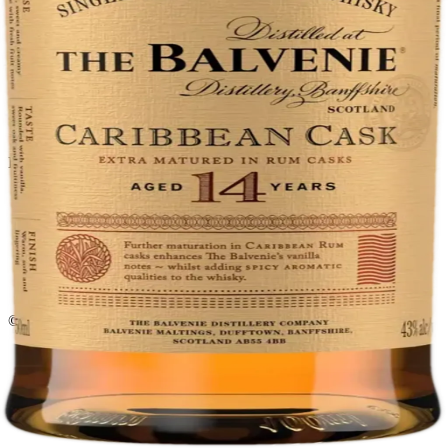
El Gato Tuerto
Licorera · envíos locales
Política de privacidad
Términos y condiciones
Política de devoluciones
Delivery · Miami
Delivery de licores en Miami
Alcohol a domicilio Miami
Delivery a Brickell
Licorera en Brickell
Delivery Coral Gables
Cervezas a domicilio Miami
© 2026 El Gato Tuerto · Licorera
·
Bebé responsablemente.