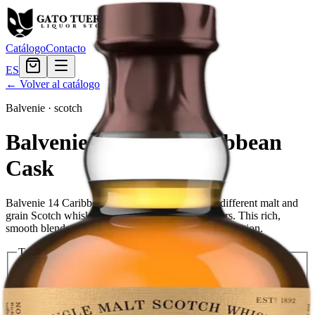
Catálogo
Contacto
ES
← Volver al catálogo
Balvenie
·
scotch
Balvenie 14 Years Caribbean
Cask
Balvenie 14 Caribbean Cask is a blend of many different malt and
grain Scotch whiskies, matured for at least 14 years. This rich,
smooth blend combines style with substance and tradition.
Tamaño
750ml
$105.59
Cantidad
3
en stock
Agregar al carrito
— $105.59