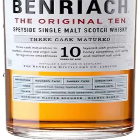
Política de privacidad
Términos y condiciones
Política de devoluciones
Delivery · Miami
Delivery de licores en Miami
Alcohol a domicilio Miami
Delivery a Brickell
Licorera en Brickell
Delivery Coral Gables
Cervezas a domicilio Miami
© 2026 El Gato Tuerto · Licorera
·
Bebé responsablemente.