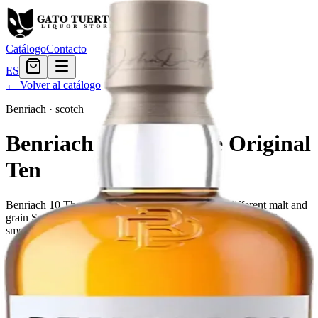
Catálogo
Contacto
ES
← Volver al catálogo
Benriach
·
scotch
Benriach 10 Years The Original
Ten
Benriach 10 The Original Ten is a blend of many different malt and
grain Scotch whiskies, matured for at least 10 years. This rich,
smooth blend combines style with substance and tradition.
Este producto no está disponible actualmente.
El Gato Tuerto
Licorera · envíos locales