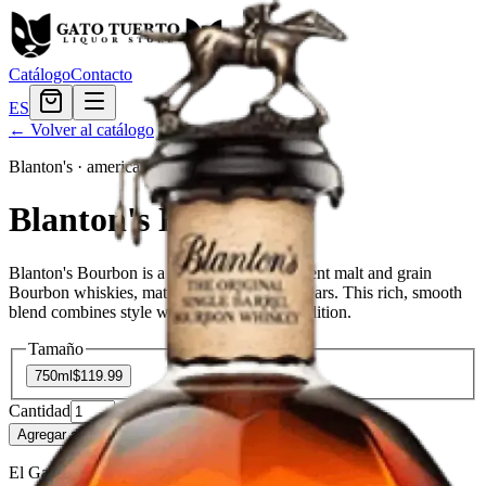
Catálogo
Contacto
ES
← Volver al catálogo
Blanton's
·
american
Blanton's Bourbon
Blanton's Bourbon is a blend of many different malt and grain
Bourbon whiskies, matured for at least 12 years. This rich, smooth
blend combines style with substance and tradition.
Tamaño
750ml
$119.99
Cantidad
61
en stock
Agregar al carrito
— $119.99
El Gato Tuerto