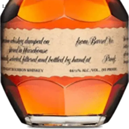
Licorera · envíos locales
Política de privacidad
Términos y condiciones
Política de devoluciones
Delivery · Miami
Delivery de licores en Miami
Alcohol a domicilio Miami
Delivery a Brickell
Licorera en Brickell
Delivery Coral Gables
Cervezas a domicilio Miami
© 2026 El Gato Tuerto · Licorera
·
Bebé responsablemente.