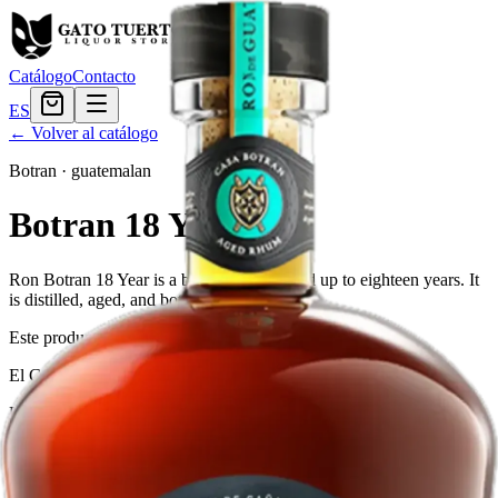
Catálogo
Contacto
ES
← Volver al catálogo
Botran
·
guatemalan
Botran 18 Year
Ron Botran 18 Year is a blend of rums aged up to eighteen years. It
is distilled, aged, and bottled in Guatemala.
Este producto no está disponible actualmente.
El Gato Tuerto
Licorera · envíos locales
Política de privacidad
Términos y condiciones
Política de devoluciones