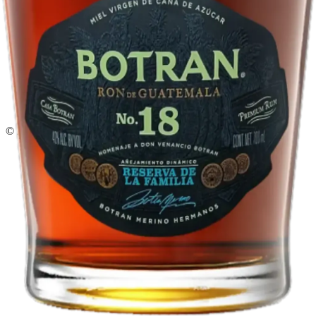
Delivery · Miami
Delivery de licores en Miami
Alcohol a domicilio Miami
Delivery a Brickell
Licorera en Brickell
Delivery Coral Gables
Cervezas a domicilio Miami
© 2026 El Gato Tuerto · Licorera
·
Bebé responsablemente.