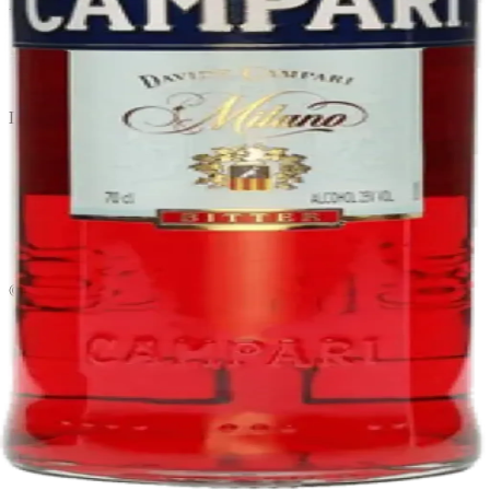
Licorera · envíos locales
Política de privacidad
Términos y condiciones
Política de devoluciones
Delivery · Miami
Delivery de licores en Miami
Alcohol a domicilio Miami
Delivery a Brickell
Licorera en Brickell
Delivery Coral Gables
Cervezas a domicilio Miami
© 2026 El Gato Tuerto · Licorera
·
Bebé responsablemente.