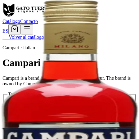
Catálogo
Contacto
ES
← Volver al catálogo
Campari
·
italian
Campari
Campari is a brand of amaro, or bitter herbal liqueur. The brand is
owned by Campari Group.
Tamaño
375ml
$27.59
750ml
$39.59
Cantidad
3
en stock
Agregar al carrito
— $39.59
El Gato Tuerto