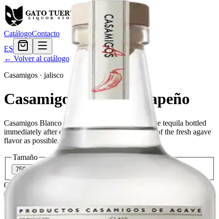
Catálogo
Contacto
ES
← Volver al catálogo
Casamigos
·
jalisco
Casamigos Blanco Jalapeño
Casamigos Blanco Jalapeño is a high-quality white tequila bottled
immediately after distillation to maintain as much of the fresh agave
flavor as possible.
Tamaño
750ml
$47.99
Cantidad
5
en stock
Agregar al carrito
— $47.99
El Gato Tuerto