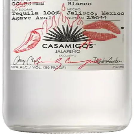
Licorera · envíos locales
Política de privacidad
Términos y condiciones
Política de devoluciones
Delivery · Miami
Delivery de licores en Miami
Alcohol a domicilio Miami
Delivery a Brickell
Licorera en Brickell
Delivery Coral Gables
Cervezas a domicilio Miami
© 2026 El Gato Tuerto · Licorera
·
Bebé responsablemente.