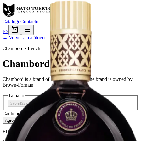
Catálogo
Contacto
ES
← Volver al catálogo
Chambord
·
french
Chambord
Chambord is a brand of raspberry liqueur. The brand is owned by
Brown-Forman.
Tamaño
375ml
$27.59
750ml
$38.39
Cantidad
3
en stock
Agregar al carrito
— $38.39
El Gato Tuerto