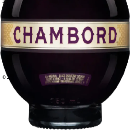
Licorera · envíos locales
Política de privacidad
Términos y condiciones
Política de devoluciones
Delivery · Miami
Delivery de licores en Miami
Alcohol a domicilio Miami
Delivery a Brickell
Licorera en Brickell
Delivery Coral Gables
Cervezas a domicilio Miami
© 2026 El Gato Tuerto · Licorera
·
Bebé responsablemente.