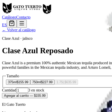
Catálogo
Contacto
ES
← Volver al catálogo
Clase Azul
·
jalisco
Clase Azul Reposado
Clase Azul is a premium 100% authentic Mexican tequila produced in 
powerful families in the Mexican tequila industry, and Arturo Lomeli, 
Tamaño
375ml
$155.99
750ml
$227.99
1.75L
$635.99
Cantidad
3
en stock
Agregar al carrito
— $155.99
El Gato Tuerto