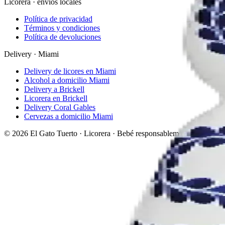
Licorera · envíos locales
Política de privacidad
Términos y condiciones
Política de devoluciones
Delivery · Miami
Delivery de licores en Miami
Alcohol a domicilio Miami
Delivery a Brickell
Licorera en Brickell
Delivery Coral Gables
Cervezas a domicilio Miami
© 2026 El Gato Tuerto · Licorera
·
Bebé responsablemente.