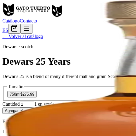
Catálogo
Contacto
ES
← Volver al catálogo
Dewars
·
scotch
Dewars 25 Years
Dewar's 25 is a blend of many different malt and grain Scotch whiskies
Tamaño
750ml
$275.99
Cantidad
1
en stock
Agregar al carrito
— $275.99
El Gato Tuerto
Licorera · envíos locales