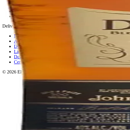
Política de privacidad
Términos y condiciones
Política de devoluciones
Delivery · Miami
Delivery de licores en Miami
Alcohol a domicilio Miami
Delivery a Brickell
Licorera en Brickell
Delivery Coral Gables
Cervezas a domicilio Miami
© 2026 El Gato Tuerto · Licorera
·
Bebé responsablemente.