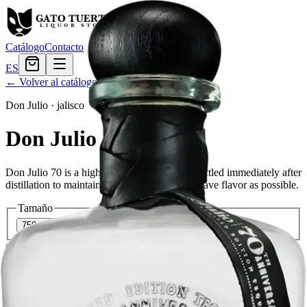
Catálogo
Contacto
ES
← Volver al catálogo
Don Julio
·
jalisco
Don Julio 70
Don Julio 70 is a high-quality white tequila bottled immediately after
distillation to maintain as much of the fresh agave flavor as possible.
Tamaño
750ml
$65.99
Cantidad
39
en stock
Agregar al carrito
— $65.99
El Gato Tuerto