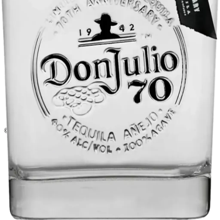
Licorera · envíos locales
Política de privacidad
Términos y condiciones
Política de devoluciones
Delivery · Miami
Delivery de licores en Miami
Alcohol a domicilio Miami
Delivery a Brickell
Licorera en Brickell
Delivery Coral Gables
Cervezas a domicilio Miami
© 2026 El Gato Tuerto · Licorera
·
Bebé responsablemente.