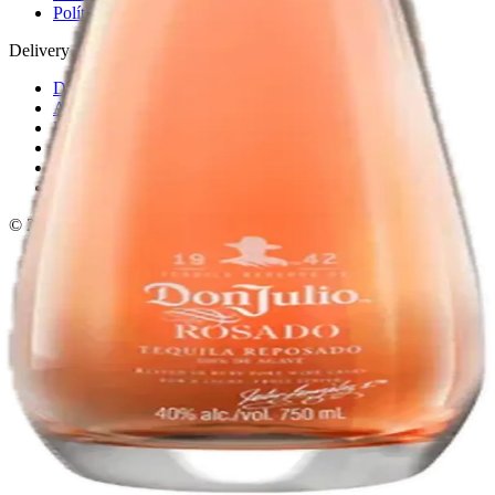
Política de devoluciones
Delivery · Miami
Delivery de licores en Miami
Alcohol a domicilio Miami
Delivery a Brickell
Licorera en Brickell
Delivery Coral Gables
Cervezas a domicilio Miami
© 2026 El Gato Tuerto · Licorera
·
Bebé responsablemente.