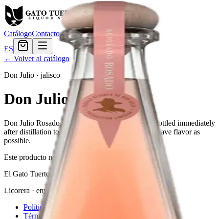
Catálogo
Contacto
ES
← Volver al catálogo
Don Julio
·
jalisco
Don Julio Rosado
Don Julio Rosado is a high-quality white tequila bottled immediately
after distillation to maintain as much of the fresh agave flavor as
possible.
Este producto no está disponible actualmente.
El Gato Tuerto
Licorera · envíos locales
Política de privacidad
Términos y condiciones