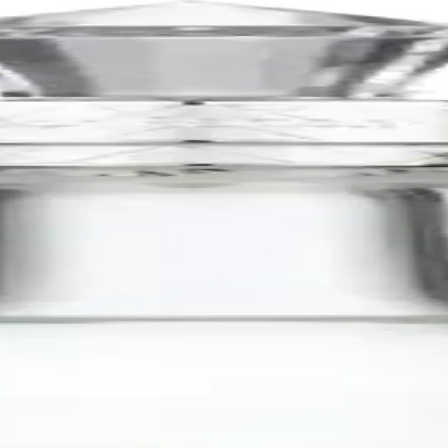
fter distillation to maintain as much of the fresh agave flavor as possi