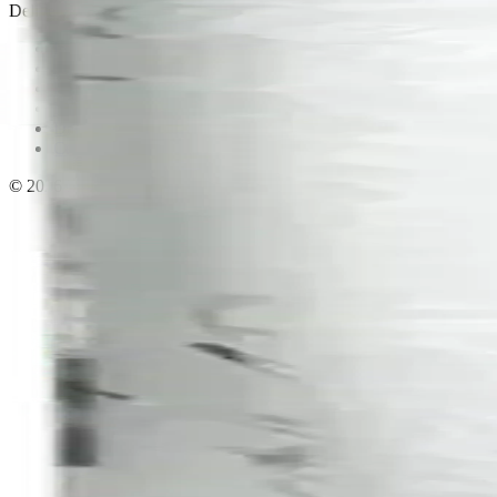
Delivery · Miami
Delivery de licores en Miami
Alcohol a domicilio Miami
Delivery a Brickell
Licorera en Brickell
Delivery Coral Gables
Cervezas a domicilio Miami
© 2026 El Gato Tuerto · Licorera
·
Bebé responsablemente.