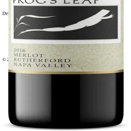
Política de devoluciones
Delivery · Miami
Delivery de licores en Miami
Alcohol a domicilio Miami
Delivery a Brickell
Licorera en Brickell
Delivery Coral Gables
Cervezas a domicilio Miami
© 2026 El Gato Tuerto · Licorera
·
Bebé responsablemente.