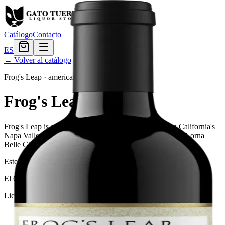
Catálogo
Contacto
ES
← Volver al catálogo
Frog's Leap
·
american
Frog's Leap Merlot
Frog's Leap is a wine producer based in Rutherford, in California's
Napa Valley. It was founded in 1972 by Charlie Wagner, Lorna
Belle Glos Wagner, and their son Chuck Wagner.
Este producto no está disponible actualmente.
El Gato Tuerto
Licorera · envíos locales
Política de privacidad
Términos y condiciones