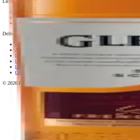
Licorera · envíos locales
Política de privacidad
Términos y condiciones
Política de devoluciones
Delivery · Miami
Delivery de licores en Miami
Alcohol a domicilio Miami
Delivery a Brickell
Licorera en Brickell
Delivery Coral Gables
Cervezas a domicilio Miami
© 2026 El Gato Tuerto · Licorera
·
Bebé responsablemente.