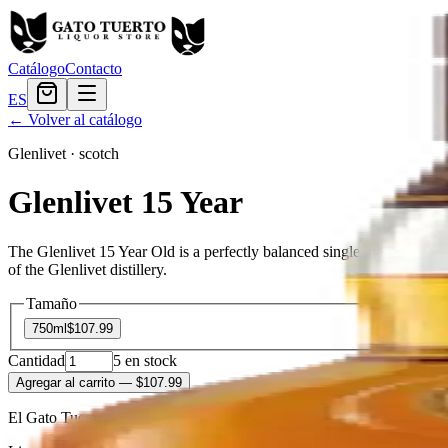
Catálogo
Contacto
ES
← Volver al catálogo
Glenlivet
·
scotch
Glenlivet 15 Year
The Glenlivet 15 Year Old is a perfectly balanced single malt scotch wh
of the Glenlivet distillery.
Tamaño
750ml
$107.99
Cantidad
5
en stock
Agregar al carrito
— $107.99
El Gato Tuerto