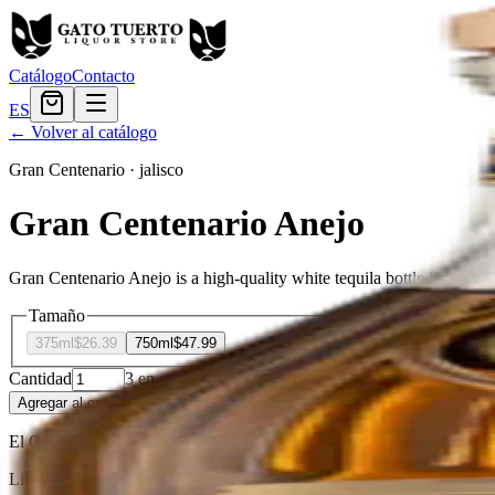
Catálogo
Contacto
ES
← Volver al catálogo
Gran Centenario
·
jalisco
Gran Centenario Anejo
Gran Centenario Anejo is a high-quality white tequila bottled immediate
Tamaño
375ml
$26.39
750ml
$47.99
Cantidad
3
en stock
Agregar al carrito
— $47.99
El Gato Tuerto
Licorera · envíos locales