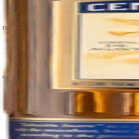
Política de privacidad
Términos y condiciones
Política de devoluciones
Delivery · Miami
Delivery de licores en Miami
Alcohol a domicilio Miami
Delivery a Brickell
Licorera en Brickell
Delivery Coral Gables
Cervezas a domicilio Miami
© 2026 El Gato Tuerto · Licorera
·
Bebé responsablemente.