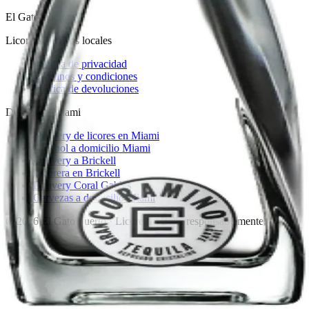
El Gato Tuerto
Licorera · envíos locales
Política de privacidad
Términos y condiciones
Política de devoluciones
Delivery · Miami
Delivery de licores en Miami
Alcohol a domicilio Miami
Delivery a Brickell
Licorera en Brickell
Delivery Coral Gables
Cervezas a domicilio Miami
© 2026 El Gato Tuerto · Licorera
·
Bebé responsablemente.