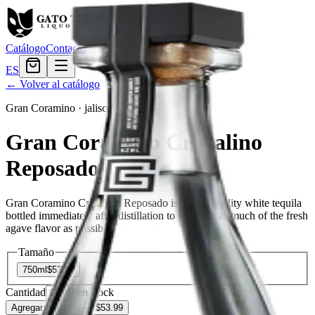
Catálogo
Contacto
ES
← Volver al catálogo
Gran Coramino
·
jalisco
Gran Coramino Cristalino
Reposado
Gran Coramino Cristalino Reposado is a high-quality white tequila
bottled immediately after distillation to maintain as much of the fresh
agave flavor as possible.
Tamaño
750ml
$53.99
Cantidad
3
en stock
Agregar al carrito
— $53.99