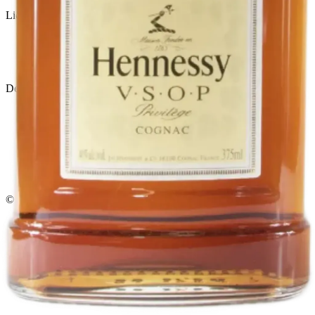
Licorera · envíos locales
Política de privacidad
Términos y condiciones
Política de devoluciones
Delivery · Miami
Delivery de licores en Miami
Alcohol a domicilio Miami
Delivery a Brickell
Licorera en Brickell
Delivery Coral Gables
Cervezas a domicilio Miami
© 2026 El Gato Tuerto · Licorera
·
Bebé responsablemente.