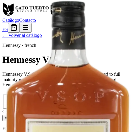
Catálogo
Contacto
ES
← Volver al catálogo
Hennessy
·
french
Hennessy VSOP
Hennessey V.S.O.P is a blend of the finest cognacs, aged to full
maturity in oak barrels in the town of Cognac, where Richard
Hennessy established his company in 1765.
Tamaño
200ml
$26.39
375ml
$38.39
750ml
$71.99
Cantidad
5
en stock
Agregar al carrito
— $26.39
El Gato Tuerto