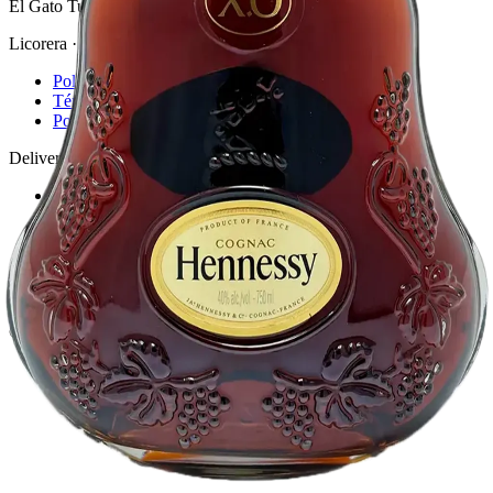
El Gato Tuerto
Licorera · envíos locales
Política de privacidad
Términos y condiciones
Política de devoluciones
Delivery · Miami
Delivery de licores en Miami
Alcohol a domicilio Miami
Delivery a Brickell
Licorera en Brickell
Delivery Coral Gables
Cervezas a domicilio Miami
© 2026 El Gato Tuerto · Licorera
·
Bebé responsablemente.