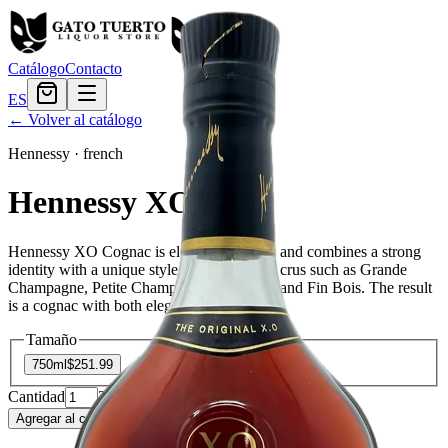
Catálogo
Contacto
ES
← Volver al catálogo
Hennessy
·
french
Hennessy XO
Hennessy XO Cognac is elegant, complex and combines a strong
identity with a unique style. It is a blend of crus such as Grande
Champagne, Petite Champagne, Borderies and Fin Bois. The result
is a cognac with both elegance and power.
Tamaño
750ml
$251.99
Cantidad
2
en stock
Agregar al carrito
— $251.99