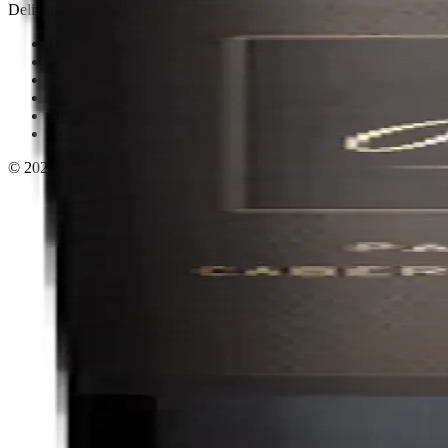
Delivery · Miami
Delivery de licores en Miami
Alcohol a domicilio Miami
Delivery a Brickell
Licorera en Brickell
Delivery Coral Gables
Cervezas a domicilio Miami
© 2026 El Gato Tuerto · Licorera
·
Bebé responsablemente.