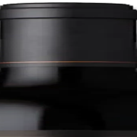
vignon
 Valley. It was founded in 1972 by Charlie Wagner, Lorna Belle Glos W