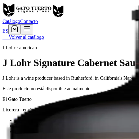
Catálogo
Contacto
ES
← Volver al catálogo
J Lohr
·
american
J Lohr Signature Cabernet Sau
J Lohr is a wine producer based in Rutherford, in California's Napa
Este producto no está disponible actualmente.
El Gato Tuerto
Licorera · envíos locales
Política de privacidad
Términos y condiciones
Política de devoluciones