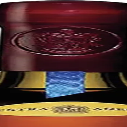
lia
he Jose Cuervo company. It is a blend of reposado, añejo and extra añej