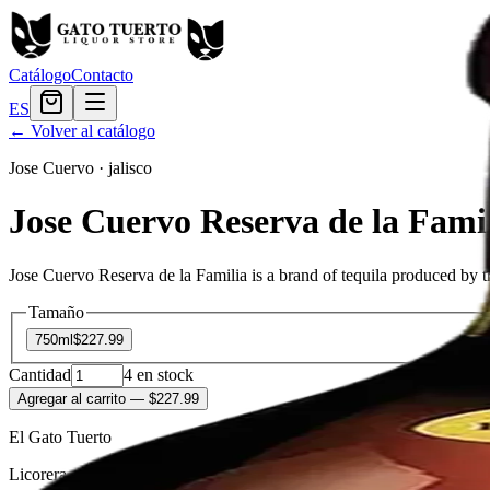
Catálogo
Contacto
ES
← Volver al catálogo
Jose Cuervo
·
jalisco
Jose Cuervo Reserva de la Fami
Jose Cuervo Reserva de la Familia is a brand of tequila produced by t
Tamaño
750ml
$227.99
Cantidad
4
en stock
Agregar al carrito
— $227.99
El Gato Tuerto
Licorera · envíos locales