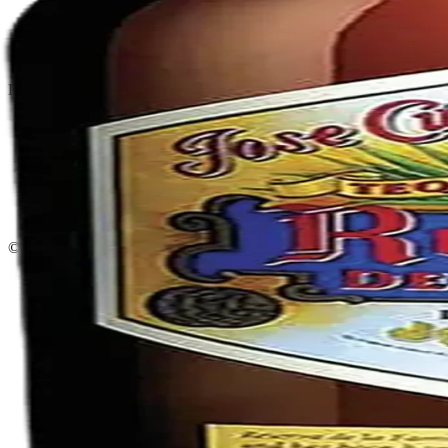
Política de privacidad
Términos y condiciones
Política de devoluciones
Delivery · Miami
Delivery de licores en Miami
Alcohol a domicilio Miami
Delivery a Brickell
Licorera en Brickell
Delivery Coral Gables
Cervezas a domicilio Miami
© 2026 El Gato Tuerto · Licorera
·
Bebé responsablemente.