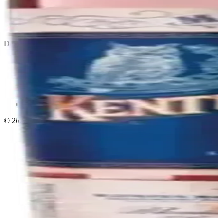
Política de privacidad
Términos y condiciones
Política de devoluciones
Delivery · Miami
Delivery de licores en Miami
Alcohol a domicilio Miami
Delivery a Brickell
Licorera en Brickell
Delivery Coral Gables
Cervezas a domicilio Miami
© 2026 El Gato Tuerto · Licorera
·
Bebé responsablemente.