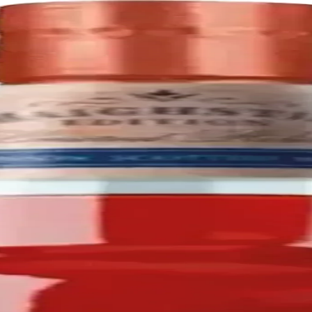
urbon whiskies, matured for at least 12 years. This rich, smooth blend