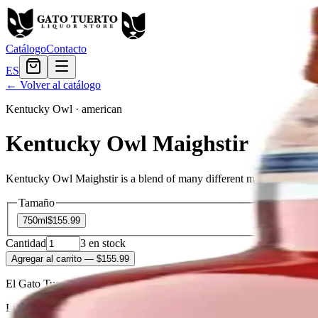
Catálogo
Contacto
ES
← Volver al catálogo
Kentucky Owl
·
american
Kentucky Owl Maighstir
Kentucky Owl Maighstir is a blend of many different malt and grain Bo
Tamaño
750ml
$155.99
Cantidad
3
en stock
Agregar al carrito
— $155.99
El Gato Tuerto
Licorera · envíos locales