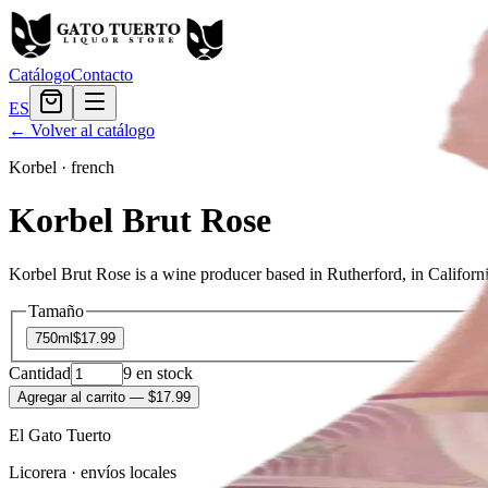
Catálogo
Contacto
ES
← Volver al catálogo
Korbel
·
french
Korbel Brut Rose
Korbel Brut Rose is a wine producer based in Rutherford, in Califor
Tamaño
750ml
$17.99
Cantidad
9
en stock
Agregar al carrito
— $17.99
El Gato Tuerto
Licorera · envíos locales