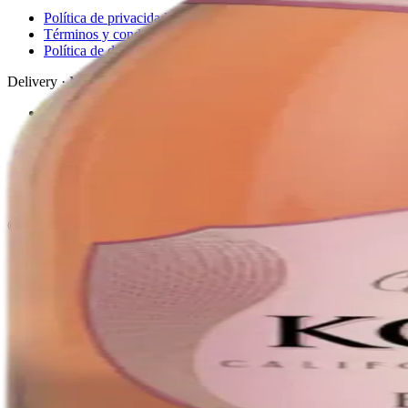
Política de privacidad
Términos y condiciones
Política de devoluciones
Delivery · Miami
Delivery de licores en Miami
Alcohol a domicilio Miami
Delivery a Brickell
Licorera en Brickell
Delivery Coral Gables
Cervezas a domicilio Miami
© 2026 El Gato Tuerto · Licorera
·
Bebé responsablemente.