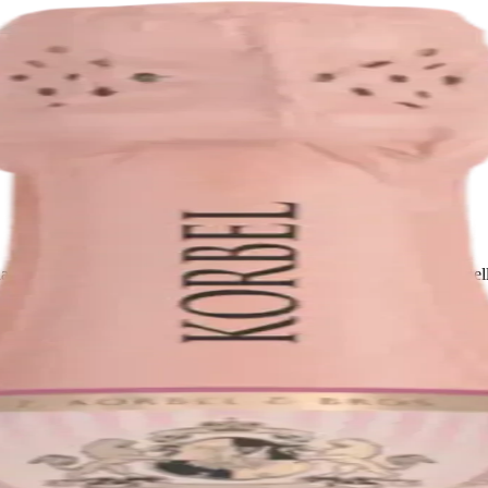
nia's Napa Valley. It was founded in 1972 by Charlie Wagner, Lorna Be