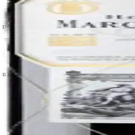
Política de privacidad
Términos y condiciones
Política de devoluciones
Delivery · Miami
Delivery de licores en Miami
Alcohol a domicilio Miami
Delivery a Brickell
Licorera en Brickell
Delivery Coral Gables
Cervezas a domicilio Miami
© 2026 El Gato Tuerto · Licorera
·
Bebé responsablemente.