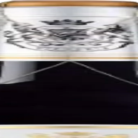
in California's Napa Valley. It was founded in 1972 by Charlie Wagne