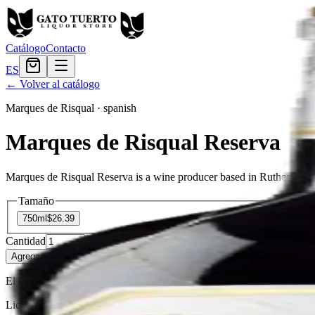
Catálogo
Contacto
ES
← Volver al catálogo
Marques de Risqual
·
spanish
Marques de Risqual Reserva
Marques de Risqual Reserva is a wine producer based in Rutherford, 
Tamaño
750ml
$26.39
Cantidad
11
en stock
Agregar al carrito
— $26.39
El Gato Tuerto
Licorera · envíos locales