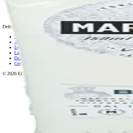
Política de privacidad
Términos y condiciones
Política de devoluciones
Delivery · Miami
Delivery de licores en Miami
Alcohol a domicilio Miami
Delivery a Brickell
Licorera en Brickell
Delivery Coral Gables
Cervezas a domicilio Miami
© 2026 El Gato Tuerto · Licorera
·
Bebé responsablemente.