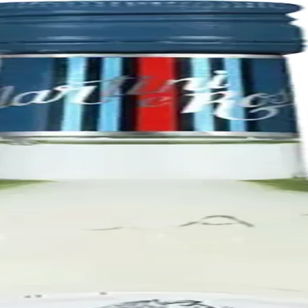
co
ord, in California's Napa Valley. It was founded in 1972 by Charlie 