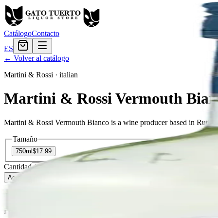
Catálogo
Contacto
ES
← Volver al catálogo
Martini & Rossi
·
italian
Martini & Rossi Vermouth Bian
Martini & Rossi Vermouth Bianco is a wine producer based in Rutherf
Tamaño
750ml
$17.99
Cantidad
2
en stock
Agregar al carrito
— $17.99
El Gato Tuerto
Licorera · envíos locales