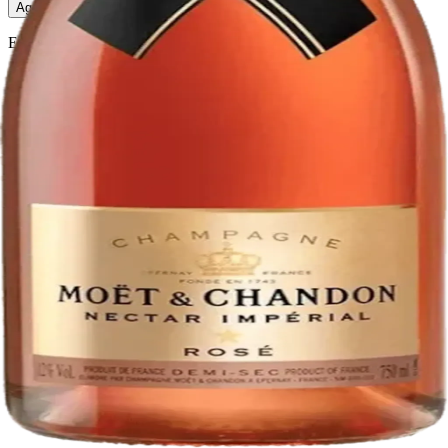
Agregar al carrito
— $69.59
El Gato Tuerto
Licorera · envíos locales
Política de privacidad
Términos y condiciones
Política de devoluciones
Delivery · Miami
Delivery de licores en Miami
Alcohol a domicilio Miami
Delivery a Brickell
Licorera en Brickell
Delivery Coral Gables
Cervezas a domicilio Miami
© 2026 El Gato Tuerto · Licorera
·
Bebé responsablemente.