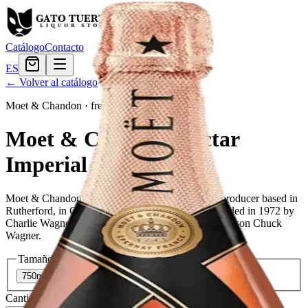
Catálogo
Contacto
ES
← Volver al catálogo
Moet & Chandon
·
french
Moet & Chandon Nectar
Imperial Rose
Moet & Chandon Nectar Imperial Rose is a wine producer based in
Rutherford, in California's Napa Valley. It was founded in 1972 by
Charlie Wagner, Lorna Belle Glos Wagner, and their son Chuck
Wagner.
Tamaño
750ml
$69.59
Cantidad
13
en stock