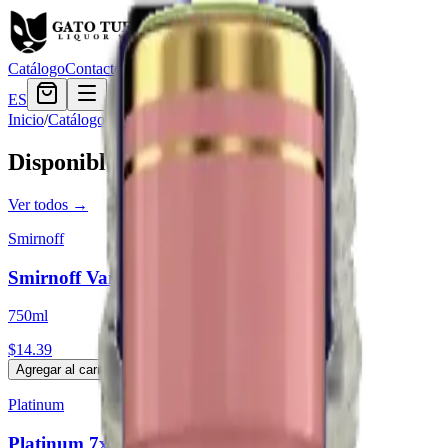
Catálogo
Contacto
ES
Inicio
/
Catálogo
/
Vodka
Disponible ahora
Ver todos →
Smirnoff
Smirnoff Vanilla
750ml
$14.39
Agregar al carrito
Platinum
Platinum 7x Vodka