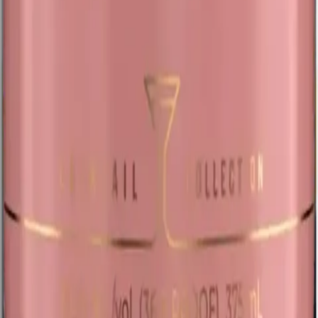
Dirección
476 SW 8th Street, Miami, FL 33130
Abrir en Google Maps
Horarios
Dom — Jue
9:00 AM — 12:00 AM
Vie — Sáb
9:00 AM — 1:00 AM
Delivery
Delivery local en Miami. Pago al recibir: efectivo, tarjeta o
transferencia.
WhatsApp ·
(305) 854-8576