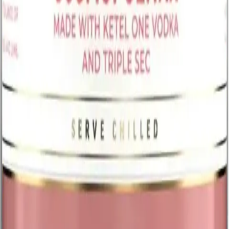
confirmamos por WhatsApp y lo enviamos con delivery local en
Miami. Pagás cuando recibís: efectivo, tarjeta o transferencia.
Ver vodkas disponibles
Preguntas frecuentes
¿Tienen vodka saborizado?
Sí, además de los clásicos y premium manejamos vodkas
saborizados para cocteles. El stock rota, así que revisá el
catálogo en línea o escribinos por WhatsApp para confirmar
disponibilidad.
¿Hacen delivery de vodka en Miami?
Sí, delivery local en Miami. Pedí en el catálogo, te
confirmamos por WhatsApp y lo recibís en tu puerta. Pagás al
recibir: efectivo, tarjeta o transferencia.
¿Hasta qué hora abren?
Abrimos de domingo a jueves de 9:00 AM a 12:00 AM, y
viernes y sábado de 9:00 AM a 1:00 AM. Podés pedir online
dentro de ese horario o pasar por la tienda en la Calle Ocho.
Visitanos en Little Havana