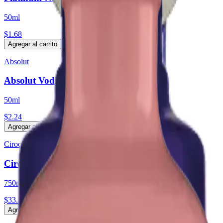
50ml
$1.68
Agregar al carrito
Absolut
Absolut Vodka
50ml
$2.24
Agregar al carrito
Ciroc
Ciroc Tropical Passion
750ml
$33.59
Agregar al carrito