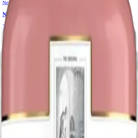
New amsterdam
New Amsterdam Pineapple
750ml
$15.59
Agregar al carrito
Avorza
Avorza Vodka
750ml
$33.59
Agregar al carrito
Smirnoff
Smirnoff Green Apple
750ml