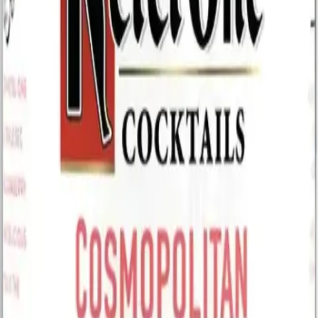
Clásicos y premium
Etiquetas conocidas y opciones de alta gama para regalar.
Saborizados
Para el cóctel, el martini o algo distinto.
Delivery en Miami
Confirmación por WhatsApp y pago al recibir.
Limpio, versátil y siempre a mano
El vodka es el comodín de la barra: sirve para el martini, para el
moscow mule y para el trago que armás sin pensar. Por eso en El
Gato Tuerto siempre tenemos variedad, del precio accesible para la
juntada al premium que se nota cuando lo destapás. Si querés un
saborizado para algo creativo, también lo tenemos.
Estamos en 476 SW 8th Street, en plena Little Havana, abiertos
hasta tarde todos los días. Armá tu pedido en el catálogo online, te lo