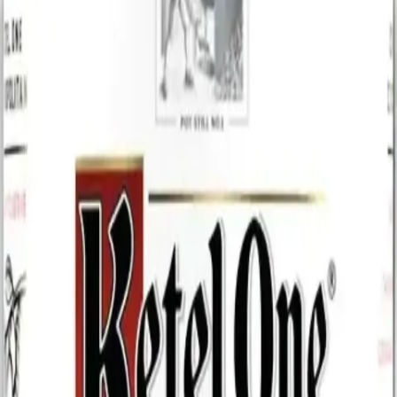
$14.39
Agregar al carrito
Ketel One
Ketel One Cocktails
375ml
$16.79
Agregar al carrito
Ver vodkas disponibles
Vodka en Miami
El vodka es la base de media fiesta de Miami, y en El Gato Tuerto lo
tenemos como debe ser: limpio, frío y listo para servir. Sobre la
Calle Ocho, en Little Havana, vas a encontrar desde el clásico de
siempre hasta los premium y los saborizados para tus cocteles. Pasá
por la 8th Street o hacé tu pedido online: te confirmamos por
WhatsApp y, si estás en Miami, te lo llevamos a la puerta con pago
al recibir.