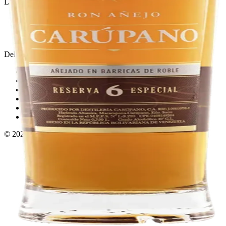
Licorera · envíos locales
Política de privacidad
Términos y condiciones
Política de devoluciones
Delivery · Miami
Delivery de licores en Miami
Alcohol a domicilio Miami
Delivery a Brickell
Licorera en Brickell
Delivery Coral Gables
Cervezas a domicilio Miami
© 2026 El Gato Tuerto · Licorera
·
Bebé responsablemente.