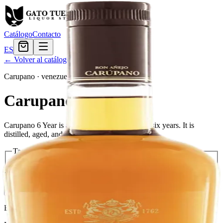
Catálogo
Contacto
ES
← Volver al catálogo
Carupano
·
venezuelan
Carupano 6 Year
Carupano 6 Year is a blend of rums aged up to six years. It is
distilled, aged, and bottled in La Miel, Venezuela.
Tamaño
750ml
$19.19
Cantidad
2
en stock
Agregar al carrito
— $19.19
El Gato Tuerto