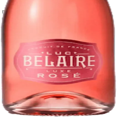
Política de devoluciones
Delivery · Miami
Delivery de licores en Miami
Alcohol a domicilio Miami
Delivery a Brickell
Licorera en Brickell
Delivery Coral Gables
Cervezas a domicilio Miami
© 2026 El Gato Tuerto · Licorera
·
Bebé responsablemente.