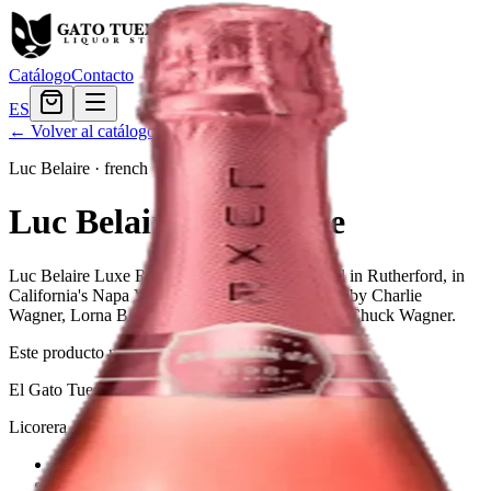
Catálogo
Contacto
ES
← Volver al catálogo
Luc Belaire
·
french
Luc Belaire Luxe Rose
Luc Belaire Luxe Rose is a wine producer based in Rutherford, in
California's Napa Valley. It was founded in 1972 by Charlie
Wagner, Lorna Belle Glos Wagner, and their son Chuck Wagner.
Este producto no está disponible actualmente.
El Gato Tuerto
Licorera · envíos locales
Política de privacidad
Términos y condiciones